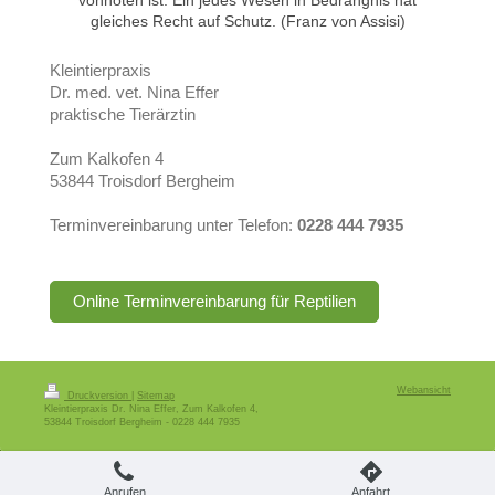
vonnöten ist. Ein jedes Wesen in Bedrängnis hat
gleiches Recht auf Schutz. (Franz von Assisi)
Kleintierpraxis
Dr. med. vet. Nina Effer
praktische Tierärztin
Zum Kalkofen 4
53844 Troisdorf Bergheim
Terminvereinbarung unter Telefon:
0228 444 7935
Online Terminvereinbarung für Reptilien
Webansicht
Druckversion
|
Sitemap
Kleintierpraxis Dr. Nina Effer, Zum Kalkofen 4,
53844 Troisdorf Bergheim - 0228 444 7935
Anrufen
Anfahrt